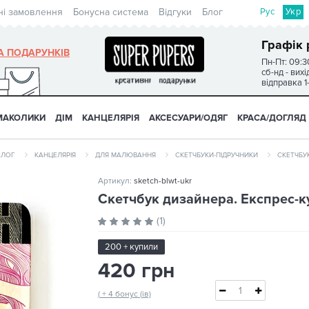
Рус
Укр
ні замовлення
Бонусна система
Відгуки
Блог
Графік 
А ПОДАРУНКІВ
Пн-Пт: 09:3
сб-нд - вих
відправка 1
МАКОЛИКИ
ДІМ
КАНЦЕЛЯРІЯ
АКСЕСУАРИ/ОДЯГ
КРАСА/ДОГЛЯД
АЛОГ
КАНЦЕЛЯРІЯ
ДЛЯ МАЛЮВАННЯ
СКЕТЧБУКИ-ПІДРУЧНИКИ
СКЕТЧБУК
Артикул:
sketch-blwt-ukr
Скетчбук дизайнера. Експрес-кур
(1)
200 + купили
420 грн
( + 4 бонус (ів)