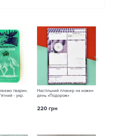
люємо тварин.
Настільний планер на кожен
Печиво з пере
'ятний - укр.
день «Подорож»
«З Новим роком
іграшки
220 грн
199 грн