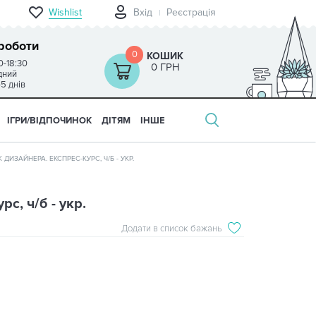
Wishlist
Вхід
Реєстрація
роботи
0
КОШИК
0-18:30
0 ГРН
ідний
-5 днів
ІГРИ/ВІДПОЧИНОК
ДІТЯМ
ІНШЕ
 ДИЗАЙНЕРА. ЕКСПРЕС-КУРС, Ч/Б - УКР.
с, ч/б - укр.
Додати в список бажань