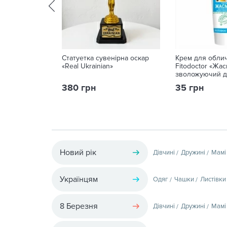
Статуетка сувенірна оскар
Крем для облич
«Real Ukrainian»
Fitodoctor «Жас
зволожуючий дл
чутливої шкіри,
380 грн
35 грн
Новий рік
Дівчині
Дружині
Мамі
Українцям
Одяг
Чашки
Листівки
8 Березня
Дівчині
Дружині
Мамі