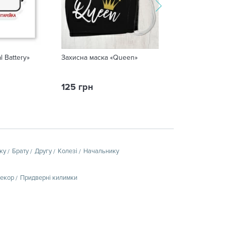
l Battery»
Захисна маска «Queen»
Чашка «Сценар
125 грн
249 грн
ку
Брату
Другу
Колезі
Начальнику
декор
Придверні килимки