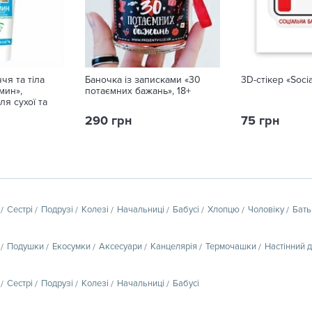
чя та тіла
Баночка із записками «30
3D-стікер «Socia
мин»,
потаємних бажань», 18+
я сухої та
 75 г
290 грн
75 грн
Сестрі
Подрузі
Колезі
Начальниці
Бабусі
Хлопцю
Чоловіку
Бать
Подушки
Екосумки
Аксесуари
Канцелярія
Термочашки
Настінний 
Сестрі
Подрузі
Колезі
Начальниці
Бабусі