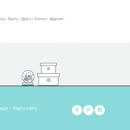
ьку
Брату
Другу
Колезі
Дідусеві
раця
Карта сайту