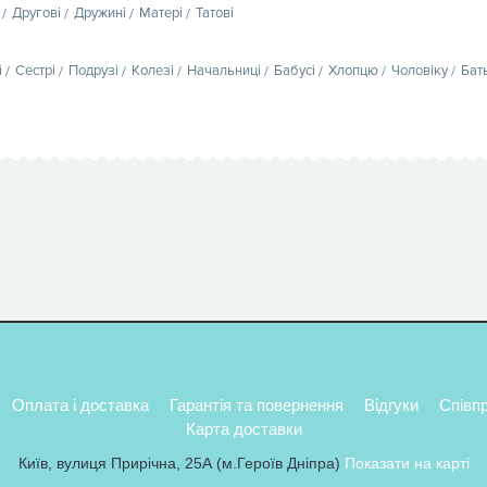
Другові
Дружині
Матері
Татові
і
Сестрі
Подрузі
Колезі
Начальниці
Бабусі
Хлопцю
Чоловіку
Бат
Оплата і доставка
Гарантія та повернення
Відгуки
Співп
Карта доставки
Київ, вулиця Прирічна, 25А (м.Героїв Дніпра)
Показати на карті