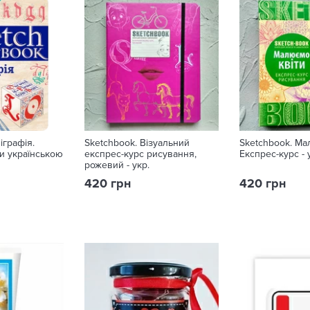
іграфія.
Sketchbook. Візуальний
Sketchbook. Ма
и українською
експрес-курс рисування,
Експрес-курс - 
рожевий - укр.
420 грн
420 грн