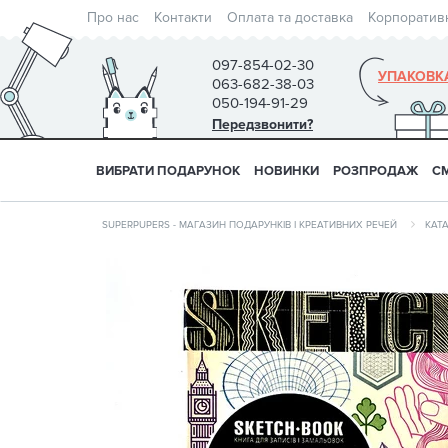
Про нас
Контакти
Оплата та доставка
Корпоратив
097-854-02-30
УПАКОВК
063-682-38-03
050-194-91-29
Передзвонити?
ВИБРАТИ ПОДАРУНОК
НОВИНКИ
РОЗПРОДАЖ
С
SUPERPUPERS - МАГАЗИН ПОДАРУНКІВ І КРЕАТИВНИХ РЕЧЕЙ
КАТ