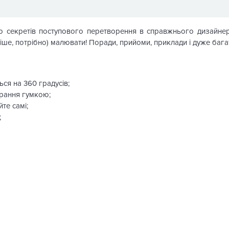
то секретів поступового перетворення в справжнього дизайне
іше, потрібно) малювати! Поради, прийоми, приклади і дуже бага
ся на 360 градусів;
ирання гумкою;
те самі;
;