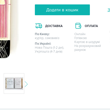
Додати в кошик
З
ДОСТАВКА
ОПЛАТА
По Києву:
Онлайн
кур'єр, самовивіз
Готівкою
Картою в шоурумі
По Україні:
На розрахунковий
Нова Пошта (1-2 дні),
рахунок
Укрпошта (4-7 днів)