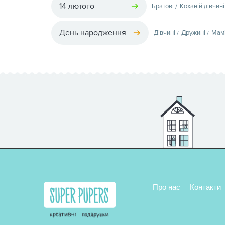
14 лютого
Братові
Коханій дівчині
День народження
Дівчині
Дружині
Мам
Про нас
Контакти