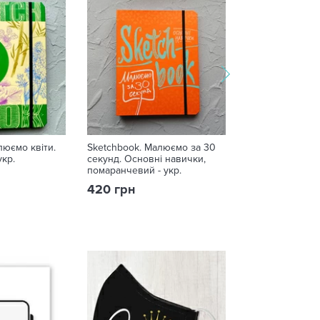
люємо квіти.
Sketchbook. Малюємо за 30
Sketchbook. М
укр.
секунд. Основні навички,
людину. Експре
помаранчевий - укр.
рожевий - укр.
420 грн
420 грн