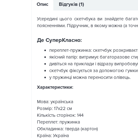
Опис
Відгуків (1)
Усередині цього скетчбука ви знайдете бага
поясненнями. Підручник, в якому можна (а точн
Де СуперКласно:
переплет-пружинка: скетчбук розкриваєть
якісний папір: витримує багаторазове ст
дивіться на приклади і відразу випробовуй
скетчбук фіксується за допомогою гумки
у пружинці можна переносити олівець.
Характеристики:
Мова: українська
Розмір: 17х22 см
Кількість сторінок: 144
Переплет: пружинка
Обкладинка: тверда (картон)
Країна: Україна