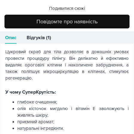
Подивитися схожі
Повідомте про наявність
Опис
Відгуків (1)
Цукровий скраб для тіла дозволяє в домашніх умовах
провести процедуру пілінгу. Він делікатно й ефективно
видаляє ороговілі клітини і накопичене забруднення, а
також поліпшує мікроциркуляцію в клітинах, стимулює
регенерацію.
У чому СуперКрутість:
глибоке очищення;
олія кісточок мигдалю і вітамін Е зволожують і
живлять шкіру;
приємний аромат;
натуральні інгредієнти.