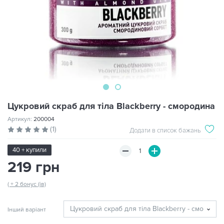
Цукровий скраб для тіла Blackberry - смородина
Артикул:
200004
(1)
Додати в список бажань
40 + купили
219 грн
( + 2 бонус (ів)
Інший варіант