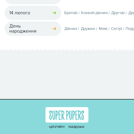
14 лютого
Братові
Коханій дівчині
Другові
Др
День
Дівчині
Дружині
Мамі
Сестрі
Подр
народження