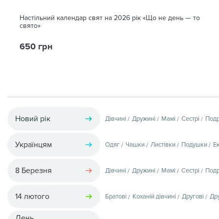
Настільний календар свят на 2026 рік «Що не день — то
свято»
650 грн
Новий рік
Дівчині
Дружині
Мамі
Сестрі
Подр
Українцям
Одяг
Чашки
Листівки
Подушки
Е
8 Березня
Дівчині
Дружині
Мамі
Сестрі
Подр
14 лютого
Братові
Коханій дівчині
Другові
Др
День