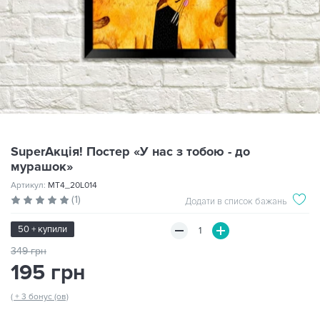
SuperАкція! Постер «У нас з тобою - до
мурашок»
Артикул:
MT4_20L014
(1)
Додати в список бажань
50 + купили
349 грн
195 грн
( + 3 бонус (ов)