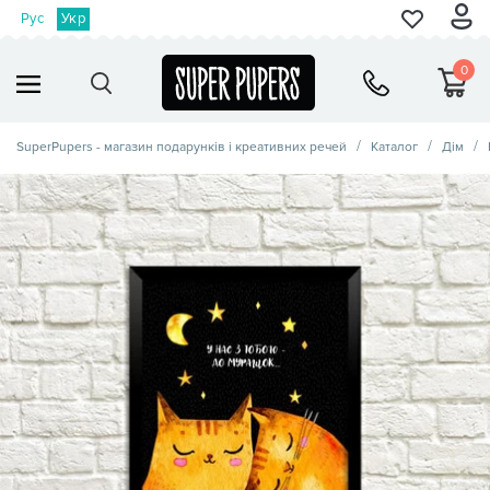
Рус
Укр
0
SuperPupers - магазин подарунків і креативних речей
Каталог
Дім