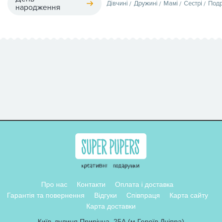
Дівчині
Дружині
Мамі
Сестрі
Подр
народження
Про нас
Контакти
Оплата і доставка
Гарантія та повернення
Відгуки
Співпраця
Карта сайту
Карта доставки
Київ, вулиця Прирічна, 25А (м.Героїв Дніпра)