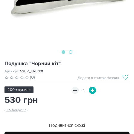
Подушка "Чорний кіт"
Артикул:
52BP_URB001
(0)
Додати в список бажань
200 + купили
530 грн
( + 5 бонус (ів)
Подивитися схожі