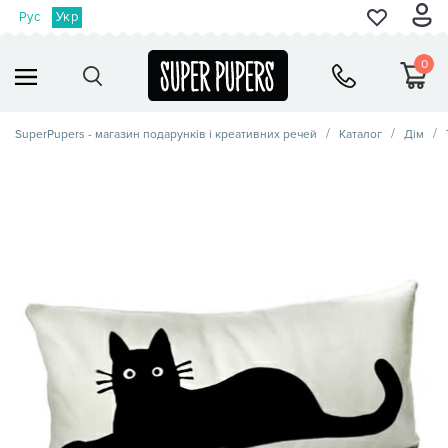
Рус
Укр
0
SuperPupers - магазин подарунків і креативних речей
Каталог
Дім