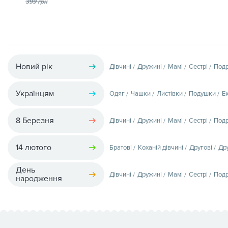
399 грн
Новий рік
Дівчині
Дружині
Мамі
Сестрі
Подр
Українцям
Одяг
Чашки
Листівки
Подушки
Е
8 Березня
Дівчині
Дружині
Мамі
Сестрі
Подр
14 лютого
Братові
Коханій дівчині
Другові
Др
День
Дівчині
Дружині
Мамі
Сестрі
Подр
народження