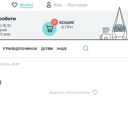
Wishlist
Вхід
Реєстрація
роботи
0
КОШИК
0-18:30
0 ГРН
ідний
-5 днів
ІГРИ/ВІДПОЧИНОК
ДІТЯМ
ІНШЕ
LOVER», ДОВГІ
і
Додати в список бажань