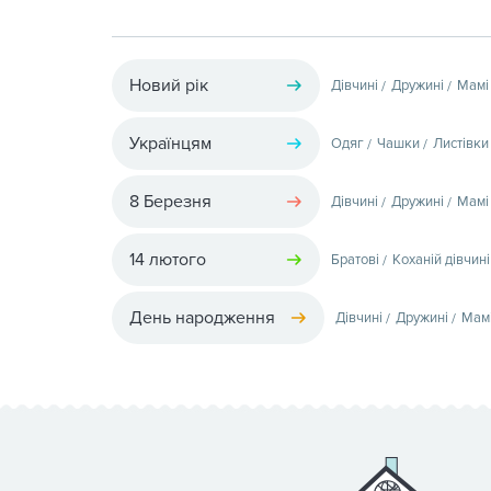
Новий рік
Дівчині
Дружині
Мамі
Українцям
Одяг
Чашки
Листівки
8 Березня
Дівчині
Дружині
Мамі
14 лютого
Братові
Коханій дівчині
День народження
Дівчині
Дружині
Мам