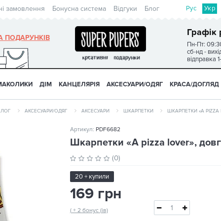
Рус
Укр
ні замовлення
Бонусна система
Відгуки
Блог
Графік 
А ПОДАРУНКІВ
Пн-Пт: 09:3
сб-нд - вих
відправка 1
МАКОЛИКИ
ДІМ
КАНЦЕЛЯРІЯ
АКСЕСУАРИ/ОДЯГ
КРАСА/ДОГЛЯД
АЛОГ
АКСЕСУАРИ/ОДЯГ
АКСЕСУАРИ
ШКАРПЕТКИ
ШКАРПЕТКИ «A PIZZA 
Артикул:
PDF6682
Шкарпетки «A pizza lover», довг
(0)
20 + купили
169 грн
( + 2 бонус (ів)