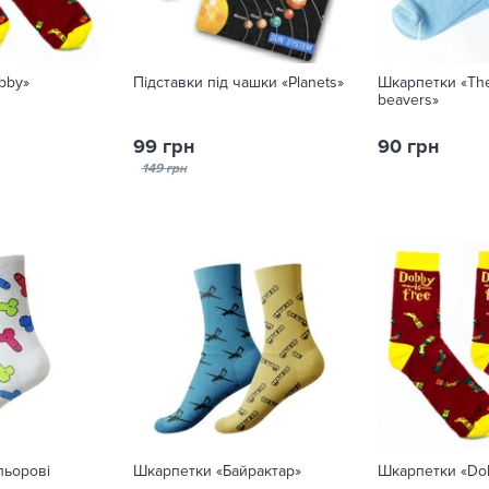
bby»
Підставки під чашки «Planets»
Шкарпетки «The
beavers»
99 грн
90 грн
149 грн
льорові
Шкарпетки «Байрактар»
Шкарпетки «Do