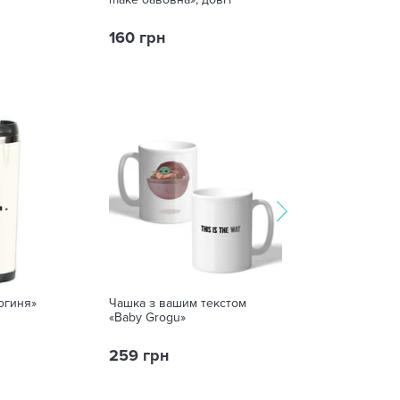
160 грн
60 грн
75 грн
огиня»
Чашка з вашим текстом
Чекова книжка
«Baby Grogu»
закоханих»
259 грн
330 грн