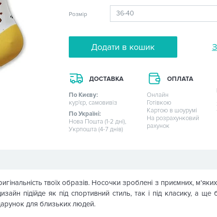
Розмір
Додати в кошик
З
ДОСТАВКА
ОПЛАТА
По Києву:
Онлайн
кур'єр, самовивіз
Готівкою
Картою в шоурумі
По Україні:
На розрахунковий
Нова Пошта (1-2 дні),
рахунок
Укрпошта (4-7 днів)
інальність твоїх образів. Носочки зроблені з приємних, м'яких і 
зайн підійде як під спортивний стиль, так і під класику, а ще 
арунок для близьких людей.