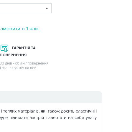
амовити в 1 клік
ГАРАНТІЯ ТА
ПОВЕРНЕННЯ
30 днів - обмін / повернення
1 рік - гарантія на все
теплих матеріалів, які також досить еластичні і
буде піднімати настрій і звертати на себе увагу