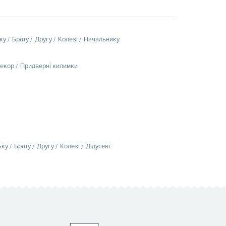
ку
Брату
Другу
Колезі
Начальнику
декор
Придверні килимки
ьку
Брату
Другу
Колезі
Дідусеві