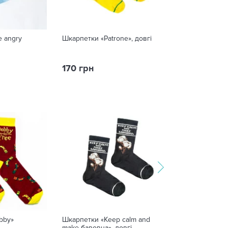
 angry
Шкарпетки «Patrone», довгі
Шкарпетки «Кот
170 грн
160 грн
bby»
Шкарпетки «Keep calm and
SuperАкція! Шк
make бавовна», довгі
«Fuck»