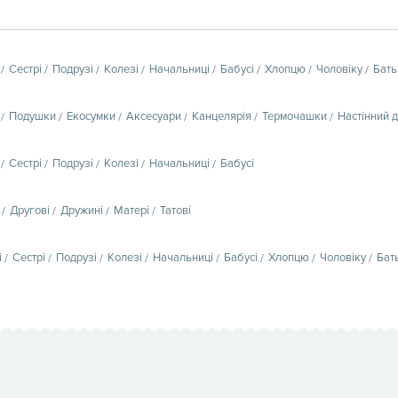
Сестрі
Подрузі
Колезі
Начальниці
Бабусі
Хлопцю
Чоловіку
Бать
Подушки
Екосумки
Аксесуари
Канцелярія
Термочашки
Настінний 
Сестрі
Подрузі
Колезі
Начальниці
Бабусі
Другові
Дружині
Матері
Татові
і
Сестрі
Подрузі
Колезі
Начальниці
Бабусі
Хлопцю
Чоловіку
Бат