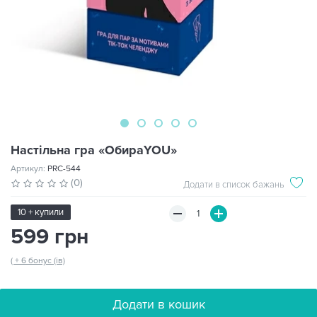
Настільна гра «ОбираYOU»
Артикул:
PRC-544
(0)
Додати в список бажань
10 + купили
599 грн
( + 6 бонус (ів)
Додати в кошик