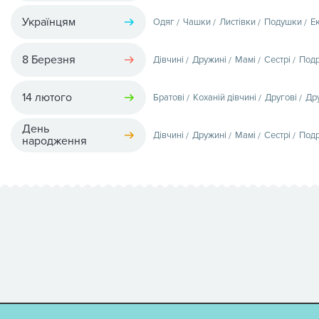
Українцям
Одяг
Чашки
Листівки
Подушки
Е
8 Березня
Дівчині
Дружині
Мамі
Сестрі
Подр
14 лютого
Братові
Коханій дівчині
Другові
Др
День
Дівчині
Дружині
Мамі
Сестрі
Подр
народження