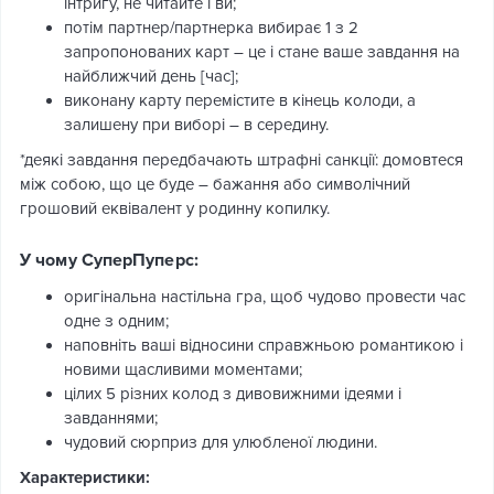
інтригу, не читайте і ви;
потім партнер/партнерка вибирає 1 з 2
запропонованих карт – це і стане ваше завдання на
найближчий день [час];
виконану карту перемістите в кінець колоди, а
залишену при виборі – в середину.
*деякі завдання передбачають штрафні санкції: домовтеся
між собою, що це буде – бажання або символічний
грошовий еквівалент у родинну копилку.
У чому СуперПуперс:
оригінальна настільна гра, щоб чудово провести час
одне з одним;
наповніть ваші відносини справжньою романтикою і
новими щасливими моментами;
цілих 5 різних колод з дивовижними ідеями і
завданнями;
чудовий сюрприз для улюбленої людини.
Характеристики: