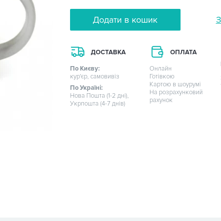
Додати в кошик
З
ДОСТАВКА
ОПЛАТА
По Києву:
Онлайн
кур'єр, самовивіз
Готівкою
Картою в шоурумі
По Україні:
На розрахунковий
Нова Пошта (1-2 дні),
рахунок
Укрпошта (4-7 днів)