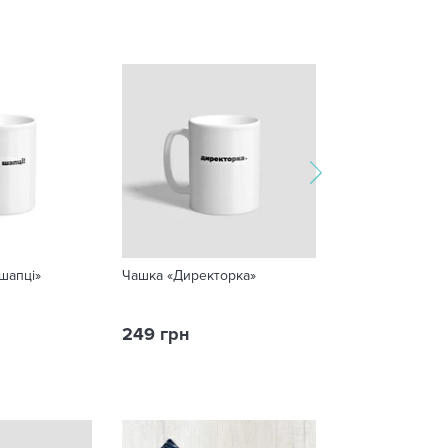
 шапці»
Чашка «Директорка»
Чашка «Лідерка
249 грн
249 грн