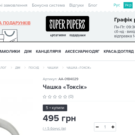
Рус
Укр
ні замовлення
Бонусна система
Відгуки
Блог
Графік 
А ПОДАРУНКІВ
Пн-Пт: 09:3
сб-нд - вих
відправка 1
МАКОЛИКИ
ДІМ
КАНЦЕЛЯРІЯ
АКСЕСУАРИ/ОДЯГ
КРАСА/ДОГЛЯД
АЛОГ
ДІМ
ПОСУД
ЧАШКИ
ЧАШКА «ТОКСІК»
Артикул:
AA-0184029
Чашка «Токсік»
(0)
5 + купили
495 грн
( + 5 бонус (ів)