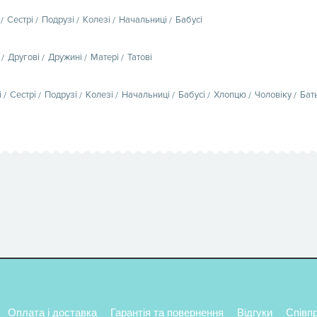
Сестрі
Подрузі
Колезі
Начальниці
Бабусі
Другові
Дружині
Матері
Татові
і
Сестрі
Подрузі
Колезі
Начальниці
Бабусі
Хлопцю
Чоловіку
Бат
Оплата і доставка
Гарантія та повернення
Відгуки
Співп