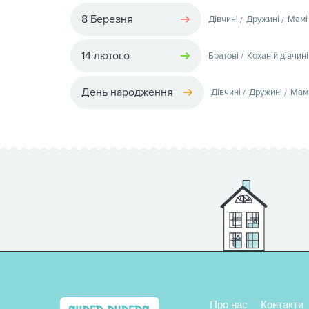
8 Березня
Дівчині
Дружині
Мамі
14 лютого
Братові
Коханій дівчині
День народження
Дівчині
Дружині
Мам
Про нас
Контакти