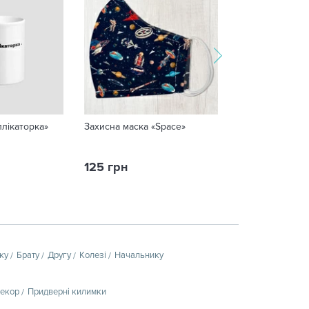
лікаторка»
Захисна маска «Space»
Чашка «Бухгалт
125 грн
249 грн
ку
Брату
Другу
Колезі
Начальнику
декор
Придверні килимки