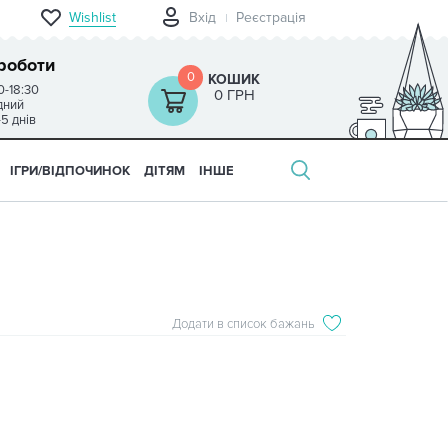
Wishlist
Вхід
Реєстрація
роботи
0
КОШИК
0-18:30
0 ГРН
ідний
-5 днів
ІГРИ/ВІДПОЧИНОК
ДІТЯМ
ІНШЕ
Додати в список бажань