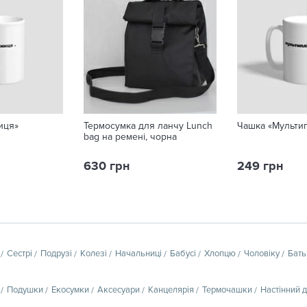
иця»
Термосумка для ланчу Lunch
Чашка «Мультип
bag на ремені, чорна
630 грн
249 грн
Сестрі
Подрузі
Колезі
Начальниці
Бабусі
Хлопцю
Чоловіку
Бать
Подушки
Екосумки
Аксесуари
Канцелярія
Термочашки
Настінний 