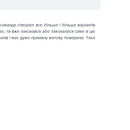
оманда створює все більше і більше варіантів
во, ти вже закохався або закохалася саме в цю
алів і має дуже приємну матову поверхню. Така