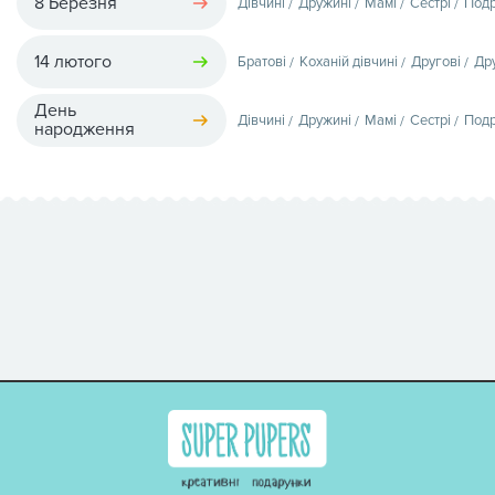
8 Березня
Дівчині
Дружині
Мамі
Сестрі
Подр
14 лютого
Братові
Коханій дівчині
Другові
Др
День
Дівчині
Дружині
Мамі
Сестрі
Подр
народження