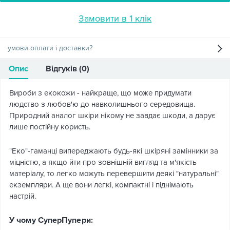
Замовити в 1 клік
умови оплати і доставки?
Опис
Відгуків (0)
Вироби з екокожи - найкраще, що може придумати
людство з любов'ю до навколишнього середовища.
Природний аналог шкіри нікому не завдає шкоди, а дарує
лише постійну користь.
"Еко"-гаманці випереджають будь-які шкіряні замінники за
міцністю, а якщо йти про зовнішній вигляд та м'якість
матеріалу, то легко можуть перевершити деякі "натуральні"
екземпляри. А ще вони легкі, компактні і піднімають
настрій.
У чому СуперПупери: