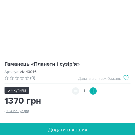
Гаманець «Планети і сузір'я»
Артикул:
ziz-43046
(0)
Додати в список бажань
5 + купили
1370 грн
( + 14 бонус (ів)
Додати в кошик