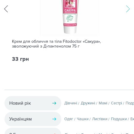
Крем для обличчя та тіла Fitodoctor «Сакура»,
зволожуючий з Д-пантенолом 75 г
33 грн
Новий рік
Дівчині
Дружині
Мамі
Сестрі
Подр
Українцям
Одяг
Чашки
Листівки
Подушки
Е