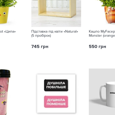
ot «Ципа»
Підставка під квіти «Natural»
Кашпо MyFacepo
(5 пробірок)
Monster (orange
745 грн
550 грн