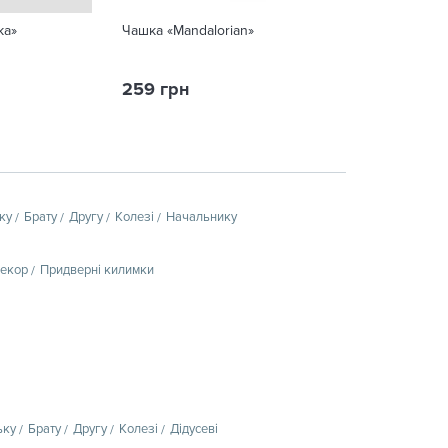
ка»
Чашка «Mandalorian»
Баночка із зап
потаємних бажа
259 грн
290 грн
ку
Брату
Другу
Колезі
Начальнику
декор
Придверні килимки
ьку
Брату
Другу
Колезі
Дідусеві