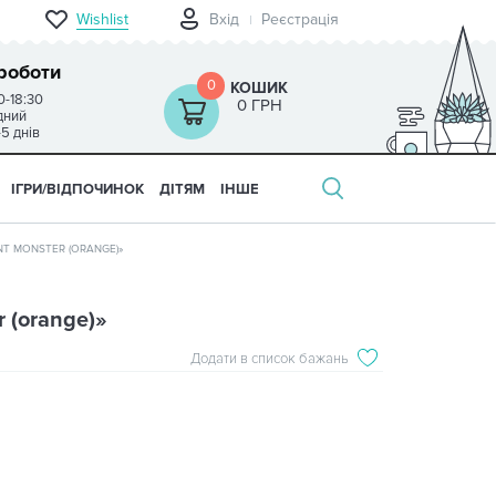
Wishlist
Вхід
Реєстрація
роботи
0
КОШИК
0-18:30
0 ГРН
ідний
-5 днів
ІГРИ/ВІДПОЧИНОК
ДІТЯМ
ІНШЕ
T MONSTER (ORANGE)»
 (orange)»
Додати в список бажань