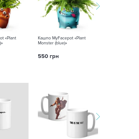
t «Plant
Кашпо MyFacepot «Plant
Кашпо MyFacep
)»
Monster (blue)»
вдома»
550 грн
550 грн