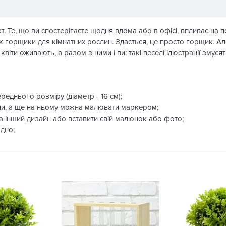
. Те, що ви спостерігаєте щодня вдома або в офісі, впливає на п
к горщики для кімнатних рослин. Здається, це просто горщик. А
квіти оживають, а разом з ними і ви: такі веселі ілюстрації змуся
еднього розміру (діаметр - 16 см);
и, а ще на ньому можна малювати маркером;
 інший дизайн або вставити свій малюнок або фото;
одно;