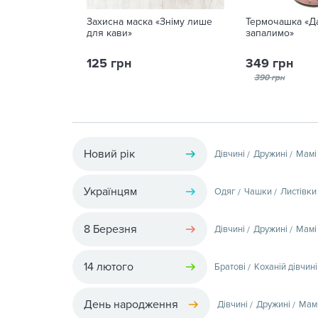
Захисна маска «Зніму лише
Термочашка «Д
для кави»
запалимо»
125 грн
349 грн
390 грн
Новий рік
Дівчині
Дружині
Мамі
Українцям
Одяг
Чашки
Листівки
8 Березня
Дівчині
Дружині
Мамі
14 лютого
Братові
Коханій дівчині
День народження
Дівчині
Дружині
Мам