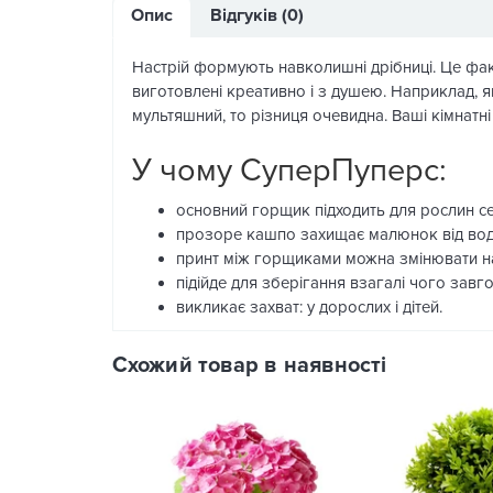
Опис
Відгуків (0)
Настрій формують навколишні дрібниці. Це факт
виготовлені креативно і з душею. Наприклад, я
мультяшний, то різниця очевидна. Ваші кімнатні 
У чому СуперПуперс:
основний горщик підходить для рослин сер
прозоре кашпо захищає малюнок від вод
принт між горщиками можна змінювати на
підійде для зберігання взагалі чого завг
викликає захват: у дорослих і дітей.
Схожий товар в наявності