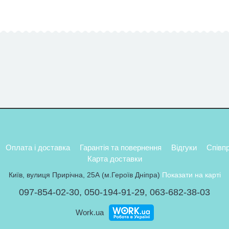
Оплата і доставка
Гарантія та повернення
Відгуки
Співп
Карта доставки
Київ, вулиця Прирічна, 25А (м.Героїв Дніпра)
Показати на карті
097-854-02-30
,
050-194-91-29
,
063-682-38-03
Work.ua