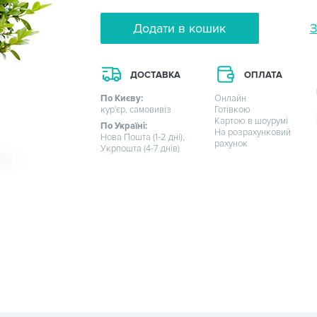
Додати в кошик
З
ДОСТАВКА
ОПЛАТА
По Києву:
Онлайн
кур'єр, самовивіз
Готівкою
Картою в шоурумі
По Україні:
На розрахунковий
Нова Пошта (1-2 дні),
рахунок
Укрпошта (4-7 днів)