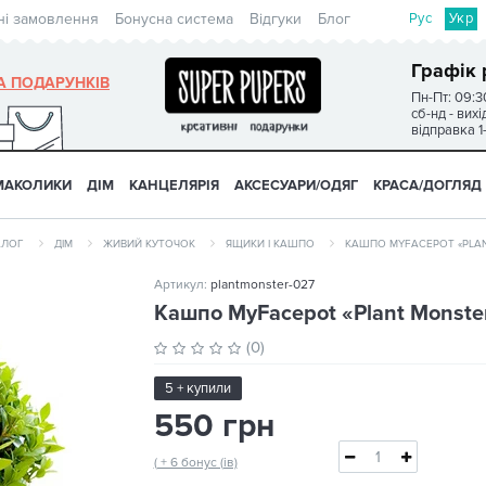
Рус
Укр
ні замовлення
Бонусна система
Відгуки
Блог
Графік 
А ПОДАРУНКІВ
Пн-Пт: 09:3
сб-нд - вих
відправка 1
МАКОЛИКИ
ДІМ
КАНЦЕЛЯРІЯ
АКСЕСУАРИ/ОДЯГ
КРАСА/ДОГЛЯД
АЛОГ
ДІМ
ЖИВИЙ КУТОЧОК
ЯЩИКИ І КАШПО
КАШПО MYFACEPOT «PLAN
Артикул:
plantmonster-027
Кашпо MyFacepot «Plant Monster
(0)
5 + купили
550 грн
( + 6 бонус (ів)