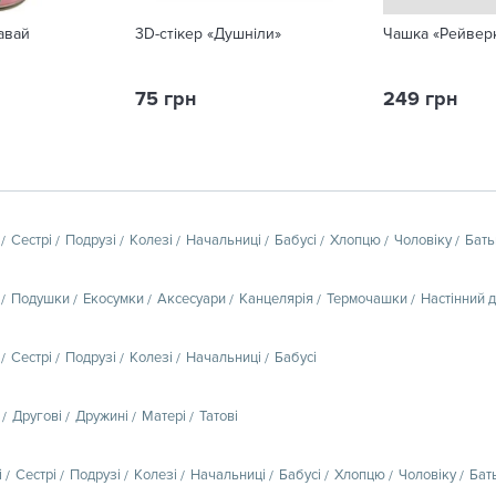
авай
3D-стікер «Душніли»
Чашка «Рейвер
75 грн
249 грн
Сестрі
Подрузі
Колезі
Начальниці
Бабусі
Хлопцю
Чоловіку
Бать
Подушки
Екосумки
Аксесуари
Канцелярія
Термочашки
Настінний 
Сестрі
Подрузі
Колезі
Начальниці
Бабусі
Другові
Дружині
Матері
Татові
і
Сестрі
Подрузі
Колезі
Начальниці
Бабусі
Хлопцю
Чоловіку
Бат