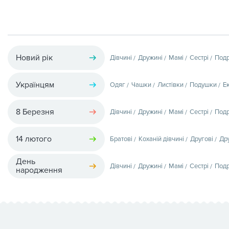
Новий рік
Дівчині
Дружині
Мамі
Сестрі
Подр
Українцям
Одяг
Чашки
Листівки
Подушки
Е
8 Березня
Дівчині
Дружині
Мамі
Сестрі
Подр
14 лютого
Братові
Коханій дівчині
Другові
Др
День
Дівчині
Дружині
Мамі
Сестрі
Подр
народження