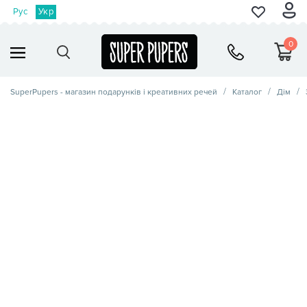
Рус
Укр
0
SuperPupers - магазин подарунків і креативних речей
Каталог
Дім