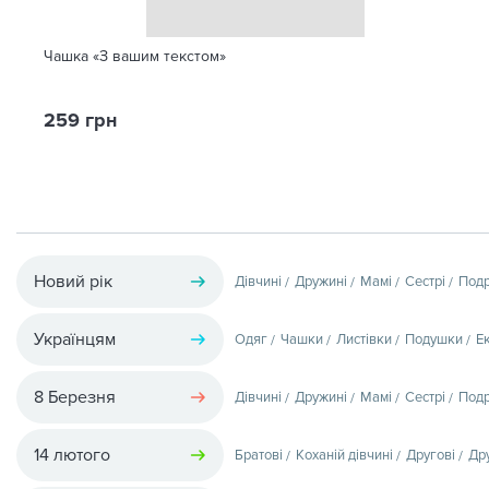
Чашка «З вашим текстом»
259 грн
Новий рік
Дівчині
Дружині
Мамі
Сестрі
Подр
Українцям
Одяг
Чашки
Листівки
Подушки
Е
8 Березня
Дівчині
Дружині
Мамі
Сестрі
Подр
14 лютого
Братові
Коханій дівчині
Другові
Др