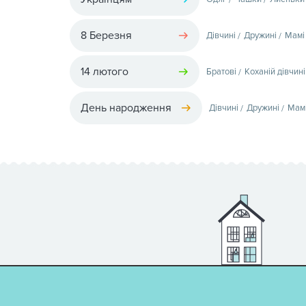
8 Березня
Дівчині
Дружині
Мамі
14 лютого
Братові
Коханій дівчині
День народження
Дівчині
Дружині
Мам