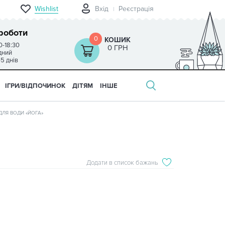
Wishlist
Вхід
Реєстрація
роботи
0
КОШИК
0-18:30
0 ГРН
ідний
-5 днів
ІГРИ/ВІДПОЧИНОК
ДІТЯМ
ІНШЕ
ДЛЯ ВОДИ «ЙОГА»
Додати в список бажань