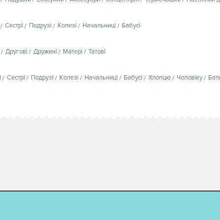
Сестрі
Подрузі
Колезі
Начальниці
Бабусі
Другові
Дружині
Матері
Татові
і
Сестрі
Подрузі
Колезі
Начальниці
Бабусі
Хлопцю
Чоловіку
Бат