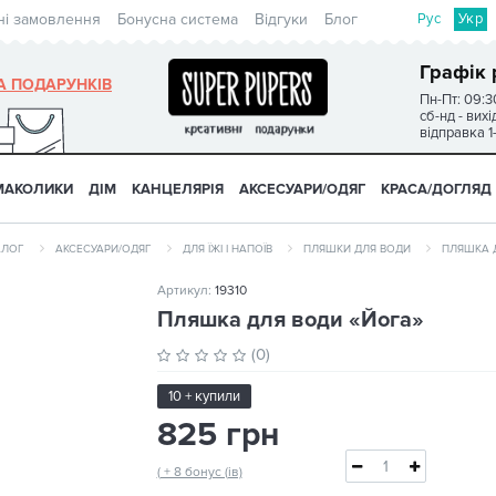
Рус
Укр
ні замовлення
Бонусна система
Відгуки
Блог
Графік 
А ПОДАРУНКІВ
Пн-Пт: 09:3
сб-нд - вих
відправка 1
МАКОЛИКИ
ДІМ
КАНЦЕЛЯРІЯ
АКСЕСУАРИ/ОДЯГ
КРАСА/ДОГЛЯД
АЛОГ
АКСЕСУАРИ/ОДЯГ
ДЛЯ ЇЖІ І НАПОЇВ
ПЛЯШКИ ДЛЯ ВОДИ
ПЛЯШКА 
Артикул:
19310
Пляшка для води «Йога»
(0)
10 + купили
825 грн
( + 8 бонус (ів)