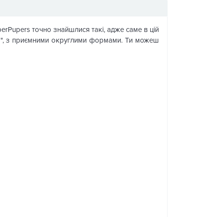
perPupers точно знайшлися такі, адже саме в цій
бно", з приємними округлими формами. Ти можеш