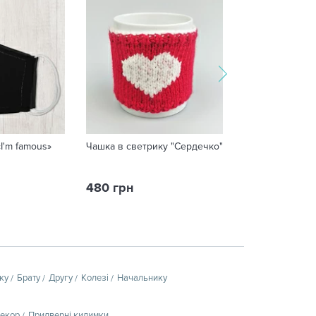
I'm famous»
Чашка в светрику "Сердечко"
Чашка «До біса ц
480 грн
279 грн
ку
Брату
Другу
Колезі
Начальнику
декор
Придверні килимки