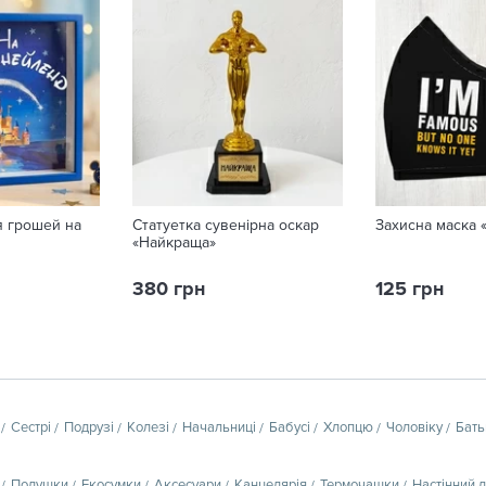
я грошей на
Статуетка сувенірна оскар
Захисна маска «
«Найкраща»
380 грн
125 грн
Сестрі
Подрузі
Колезі
Начальниці
Бабусі
Хлопцю
Чоловіку
Бать
Подушки
Екосумки
Аксесуари
Канцелярія
Термочашки
Настінний 