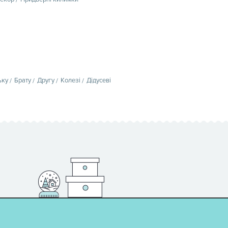
ьку
Брату
Другу
Колезі
Дідусеві