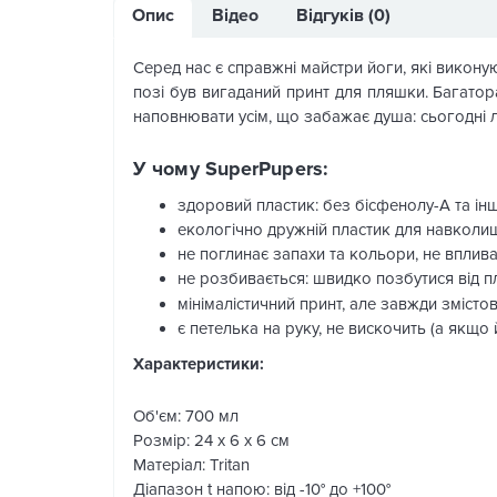
Опис
Відео
Відгуків (0)
Серед нас є справжні майстри йоги, які виконую
позі був вигаданий принт для пляшки. Багатор
наповнювати усім, що забажає душа: сьогодні л
У чому SuperPupers:
здоровий пластик: без бісфенолу-А та ін
екологічно дружній пластик для навколи
не поглинає запахи та кольори, не вплив
не розбивається: швидко позбутися від 
мінімалістичний принт, але завжди змістов
є петелька на руку, не вискочить (а якщо 
Характеристики:
Об'єм: 700 мл
Розмір: 24 x 6 x 6 см
Матеріал: Tritan
Діапазон t напою: від -10° до +100°