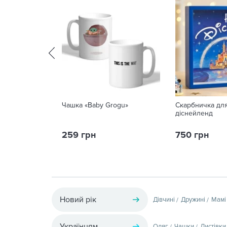
Чашка «Baby Grogu»
Скарбничка дл
діснейленд
259 грн
750 грн
Новий рік
Дівчині
Дружині
Мамі
Українцям
Одяг
Чашки
Листівки