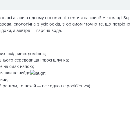
ть всі асани в одному положенні, лежачи на спині? У команді Su
азова, екологічна з усіх боків, з об'ємом "точно те, що потрі
ідоки, а завтра — гаряча вода.
ших шкідливих домішок;
шнього середовища і твоєї шлунка;
ає на смак напою;
пляшки не вийде
;
ний;
й раптом, то нехай — все одно не розіб'ється).