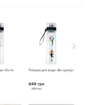
и «Do it»
Пляшка для води «Be sporty»
Пляшка для вод
hard»
649 грн
649 грн
825 грн
825 грн