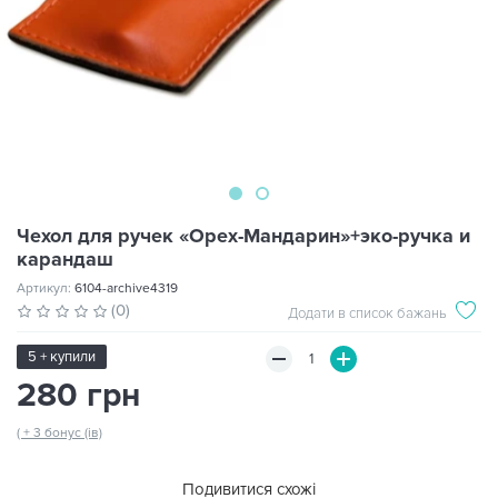
Чехол для ручек «Орех-Мандарин»+эко-ручка и
карандаш
Артикул:
6104-archive4319
(0)
Додати в список бажань
5 + купили
280 грн
( + 3 бонус (ів)
Подивитися схожі