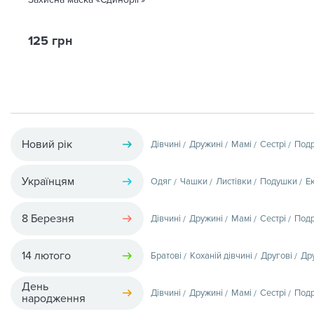
125 грн
Новий рік
Дівчині
Дружині
Мамі
Сестрі
Подр
Українцям
Одяг
Чашки
Листівки
Подушки
Е
8 Березня
Дівчині
Дружині
Мамі
Сестрі
Подр
14 лютого
Братові
Коханій дівчині
Другові
Др
День
Дівчині
Дружині
Мамі
Сестрі
Подр
народження