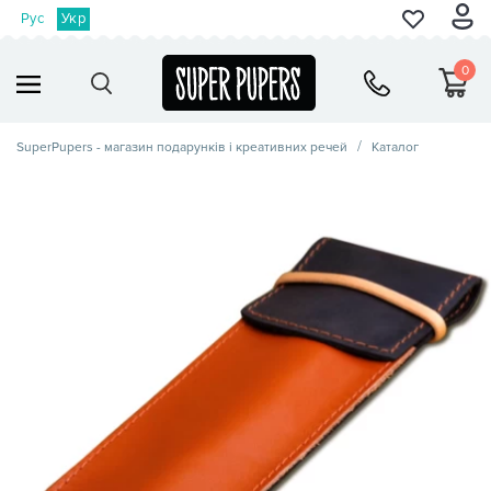
Рус
Укр
0
SuperPupers - магазин подарунків і креативних речей
Каталог