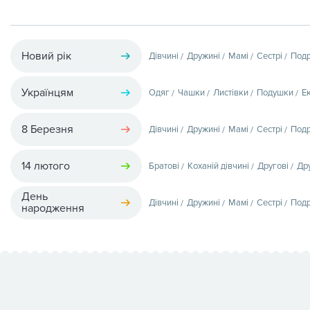
Новий рік
Дівчині
Дружині
Мамі
Сестрі
Подр
Українцям
Одяг
Чашки
Листівки
Подушки
Е
8 Березня
Дівчині
Дружині
Мамі
Сестрі
Подр
14 лютого
Братові
Коханій дівчині
Другові
Др
День
Дівчині
Дружині
Мамі
Сестрі
Подр
народження