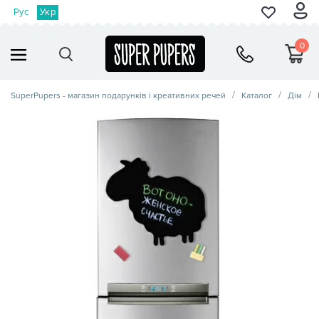
Рус
Укр
0
SuperPupers - магазин подарунків і креативних речей
Каталог
Дім