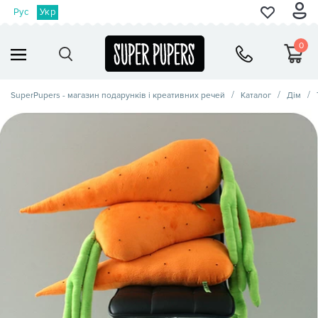
Рус
Укр
0
SuperPupers - магазин подарунків і креативних речей
Каталог
Дім