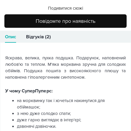
Подивитися схожі
Повідомте про наявність
Опис
Відгуків (2)
Яскрава, велика, пухка подушка. Подарунок, наповнений
любов'ю та теплом. М'яка морквина зручна для солодких
обіймів. Подушка пошита з високоякісного плюшу та
наповнена гіпоалергенним синтепоном.
У чому СуперПуперс:
на морквинку так і хочеться накинутися для
обіймашок;
з нею дуже солодко спати;
дуже гарно виглядає в інтер'єрі;
дзвенячі дзвіночки.