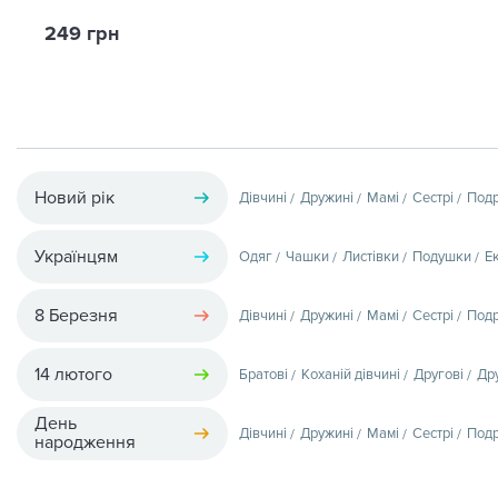
249 грн
Новий рік
Дівчині
Дружині
Мамі
Сестрі
Подр
Українцям
Одяг
Чашки
Листівки
Подушки
Е
8 Березня
Дівчині
Дружині
Мамі
Сестрі
Подр
14 лютого
Братові
Коханій дівчині
Другові
Др
День
Дівчині
Дружині
Мамі
Сестрі
Подр
народження