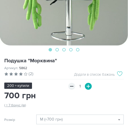
Подушка "Морквина"
Артикул:
5862
(2)
Додати в список бажань
200 + купили
700 грн
( + 7 бонус (ів)
Розмір