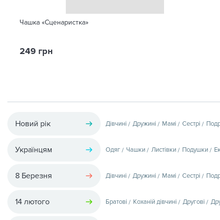
Чашка «Сценаристка»
249 грн
Новий рік
Дівчині
Дружині
Мамі
Сестрі
Подр
Українцям
Одяг
Чашки
Листівки
Подушки
Е
8 Березня
Дівчині
Дружині
Мамі
Сестрі
Подр
14 лютого
Братові
Коханій дівчині
Другові
Др