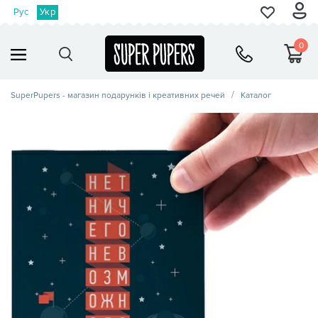
Рус
Укр
0
SuperPupers - магазин подарунків і креативних речей
Каталог