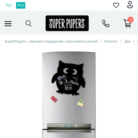
Рус
Укр
0
SuperPupers - магазин подарунків і креативних речей
Каталог
Дім