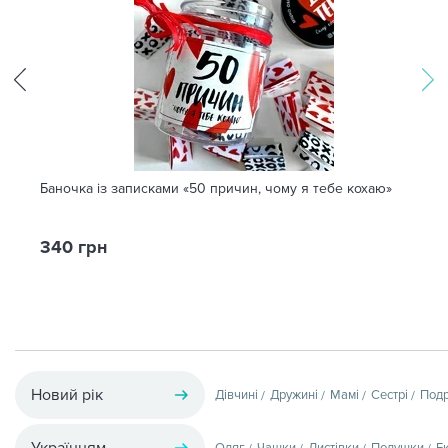
Баночка із записками «50 причин, чому я тебе кохаю»
340 грн
Новий рік
Дівчині
Дружині
Мамі
Сестрі
Подр
Українцям
Одяг
Чашки
Листівки
Подушки
Е