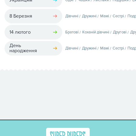
8 Березня
Дівчині
Дружині
Мамі
Сестрі
Подр
14 лютого
Братові
Коханій дівчині
Другові
Др
День
Дівчині
Дружині
Мамі
Сестрі
Подр
народження