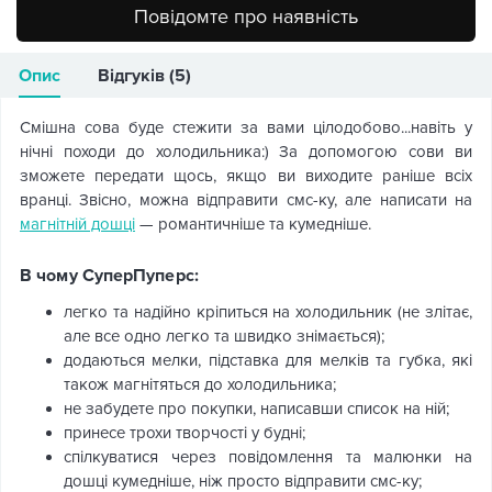
Повідомте про наявність
Опис
Відгуків (5)
Смішна сова буде стежити за вами цілодобово...навіть у
нічні походи до холодильника:) За допомогою сови ви
зможете передати щось, якщо ви виходите раніше всіх
вранці. Звісно, можна відправити смс-ку, але написати на
магнітній дошці
— романтичніше та кумедніше.
В чому СуперПуперс:
легко та надійно кріпиться на холодильник (не злітає,
але все одно легко та швидко знімається);
додаються мелки, підставка для мелків та губка, які
також магнітяться до холодильника;
не забудете про покупки, написавши список на ній;
принесе трохи творчості у будні;
спілкуватися через повідомлення та малюнки на
дошці кумедніше, ніж просто відправити смс-ку;