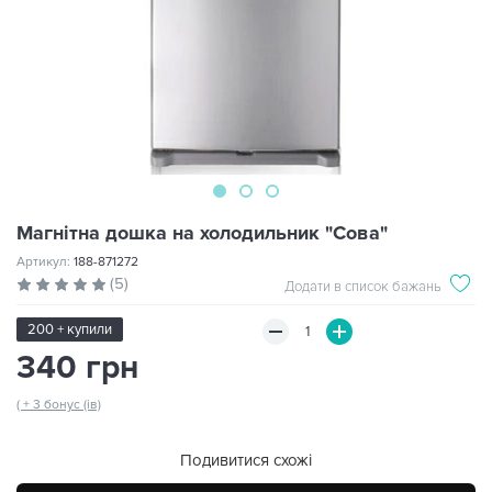
Магнітна дошка на холодильник "Сова"
Артикул:
188-871272
(5)
Додати в список бажань
200 + купили
340 грн
( + 3 бонус (ів)
Подивитися схожі