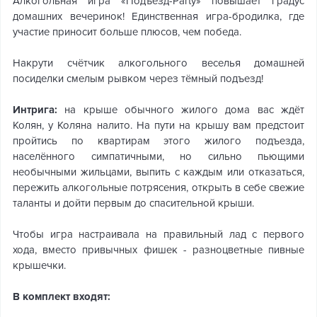
Алкогольная игра «Подъезд-Party» повышает градус
домашних вечеринок! Единственная игра-бродилка, где
участие приносит больше плюсов, чем победа.
Накрути счётчик алкогольного веселья домашней
посиделки смелым рывком через тёмный подъезд!
Интрига:
на крыше обычного жилого дома вас ждёт
Колян, у Коляна налито. На пути на крышу вам предстоит
пройтись по квартирам этого жилого подъезда,
населённого симпатичными, но сильно пьющими
необычными жильцами, выпить с каждым или отказаться,
пережить алкогольные потрясения, открыть в себе свежие
таланты и дойти первым до спасительной крыши.
Чтобы игра настраивала на правильный лад с первого
хода, вместо привычных фишек - разноцветные пивные
крышечки.
В комплект входят: