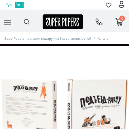
Рус
Укр
0
SuperPupers - магазин подарунків і креативних речей
Каталог