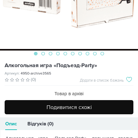
Алкогольная игра «Подъезд-Party»
Артикул:
4950-archive3565
(0)
Додати в список бажань
Товар в архіві
Подивитися схожі
Опис
Відгуків (0)