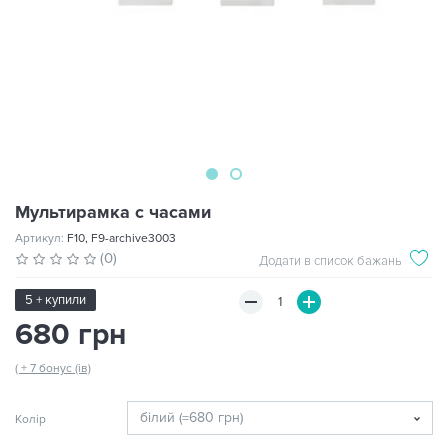
Мультирамка с часами
Артикул:
F10, F9-archive3003
(0)
Додати в список бажань
5 + купили
680 грн
( + 7 бонус (ів)
Колір