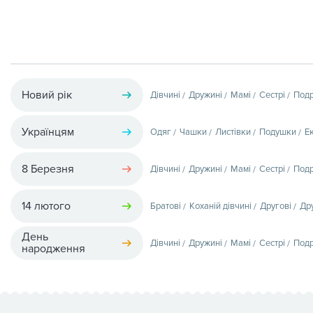
Новий рік
Дівчині
Дружині
Мамі
Сестрі
Подр
Українцям
Одяг
Чашки
Листівки
Подушки
Е
8 Березня
Дівчині
Дружині
Мамі
Сестрі
Подр
14 лютого
Братові
Коханій дівчині
Другові
Др
День
Дівчині
Дружині
Мамі
Сестрі
Подр
народження