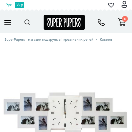
Рус
Укр
0
SuperPupers - магазин подарунків і креативних речей
Каталог