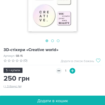
3D-стікери «Creative world»
Артикул:
SB-15
(0)
Додати в список бажань
5 + купили
250 грн
( + 3 бонус (ів)
Додати в кошик