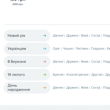
399 грн
Новий рік
Дівчині
Дружині
Мамі
Сестрі
Подр
Українцям
Одяг
Чашки
Листівки
Подушки
Е
8 Березня
Дівчині
Дружині
Мамі
Сестрі
Подр
14 лютого
Братові
Коханій дівчині
Другові
Др
День
Дівчині
Дружині
Мамі
Сестрі
Подр
народження