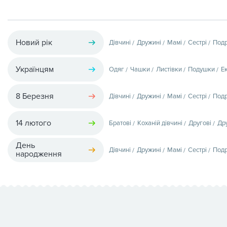
Новий рік
Дівчині
Дружині
Мамі
Сестрі
Подр
Українцям
Одяг
Чашки
Листівки
Подушки
Е
8 Березня
Дівчині
Дружині
Мамі
Сестрі
Подр
14 лютого
Братові
Коханій дівчині
Другові
Др
День
Дівчині
Дружині
Мамі
Сестрі
Подр
народження