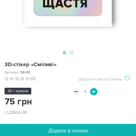
3D-стікер «Сміливі»
Артикул:
SX-43
(0)
Додати в список бажань
30 + купили
75 грн
( + 1 бонус (ів)
Додати в кошик