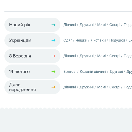
Новий рік
Дівчині
Дружині
Мамі
Сестрі
Подр
Українцям
Одяг
Чашки
Листівки
Подушки
Е
8 Березня
Дівчині
Дружині
Мамі
Сестрі
Подр
14 лютого
Братові
Коханій дівчині
Другові
Др
День
Дівчині
Дружині
Мамі
Сестрі
Подр
народження