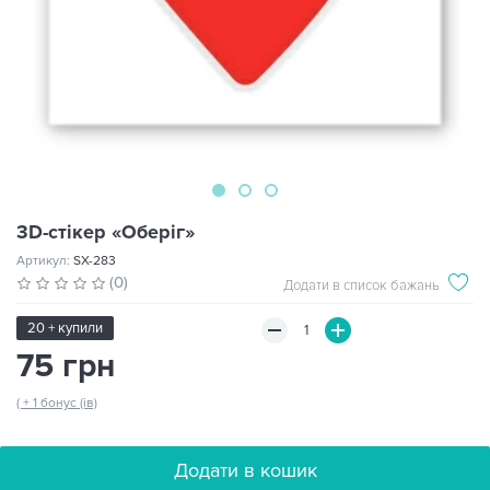
3D-стікер «Оберіг»
Артикул:
SX-283
(0)
Додати в список бажань
20 + купили
75 грн
( + 1 бонус (ів)
Додати в кошик