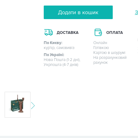
Додати в кошик
З
ДОСТАВКА
ОПЛАТА
По Києву:
Онлайн
кур'єр, самовивіз
Готівкою
Картою в шоурумі
По Україні:
На розрахунковий
Нова Пошта (1-2 дні),
рахунок
Укрпошта (4-7 днів)