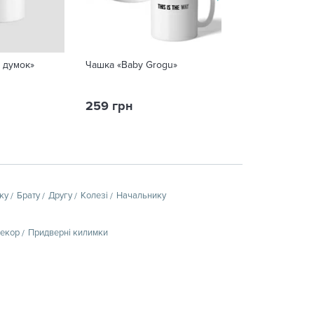
 думок»
Чашка «Baby Grogu»
Захисна маска 
259 грн
125 грн
ку
Брату
Другу
Колезі
Начальнику
декор
Придверні килимки