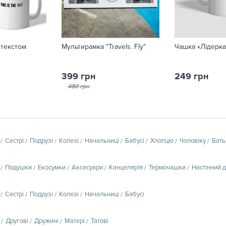
 текстом
Мультирамка "Travels. Fly"
Чашка «Лідерка
399 грн
249 грн
480 грн
Сестрі
Подрузі
Колезі
Начальниці
Бабусі
Хлопцю
Чоловіку
Бать
Подушки
Екосумки
Аксесуари
Канцелярія
Термочашки
Настінний 
Сестрі
Подрузі
Колезі
Начальниці
Бабусі
Другові
Дружині
Матері
Татові