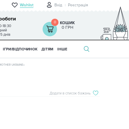
Wishlist
Вхід
Реєстрація
роботи
0
КОШИК
0-18:30
0 ГРН
ідний
-5 днів
ІГРИ/ВІДПОЧИНОК
ДІТЯМ
ІНШЕ
MOTHER UKRAINE»
Додати в список бажань