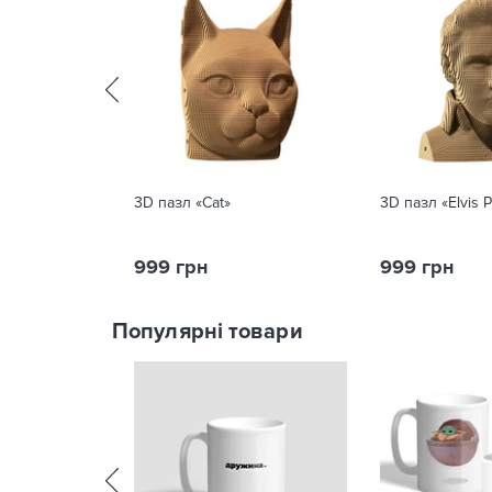
3D пазл «Cat»
3D пазл «Elvis P
999 грн
999 грн
Популярні товари