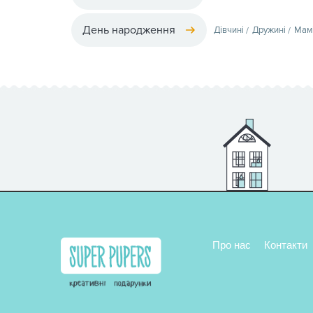
День народження
Дівчині
Дружині
Мам
Про нас
Контакти