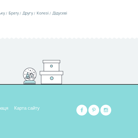
ьку
Брату
Другу
Колезі
Дідусеві
раця
Карта сайту