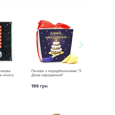
талева
Печиво з передбаченнями "З
Емальований ку
є нічого
Днем народження"
to be ukrainian»
199 грн
375 грн