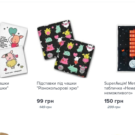
чашки
Підставки під чашки
SuperАкція! Ме
шки"
"Різнокольорові хрю"
табличка «Нема
неможливого»
99 грн
150 грн
149 грн
299 грн