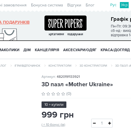
Рус
Укр
ні замовлення
Бонусна система
Відгуки
Блог
Графік 
А ПОДАРУНКІВ
Пн-Пт: 09:3
сб-нд - вих
відправка 1
МАКОЛИКИ
ДІМ
КАНЦЕЛЯРІЯ
АКСЕСУАРИ/ОДЯГ
КРАСА/ДОГЛЯД
АЛОГ
ІГРИ/ВІДПОЧИНОК
КОНСТРУКТОРИ
3D КОНСТРУКТОРИ
3D ПАЗЛ «
Артикул:
4820191133921
3D пазл «Mother Ukraine»
(0)
10 + купили
999 грн
( + 10 бонус (ів)