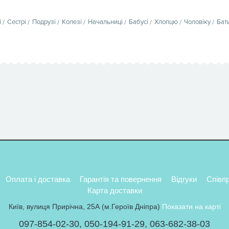
і
Сестрі
Подрузі
Колезі
Начальниці
Бабусі
Хлопцю
Чоловіку
Бат
Оплата і доставка
Гарантія та повернення
Відгуки
Співп
Карта доставки
Київ, вулиця Прирічна, 25А (м.Героїв Дніпра)
Показати на карті
097-854-02-30
,
050-194-91-29
,
063-682-38-03