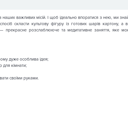
 наших важливих місій. І щоб ідеально впоратися з нею, ми зна
спосіб скласти культову фігуру із готових шарів картону, а 
 прекрасне розслаблююче та медитативне заняття, яке мож
ьому дуже особлива ідея;
р для кімнати;
вати своїми руками.