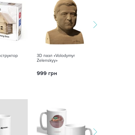
нструктор
3D пазл «Volodymyr
3D пазл «Love»
Zelenskyy»
999 грн
999 грн