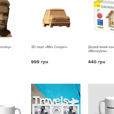
resley»
3D пазл «Mini Cooper»
Дерев'яний ко
«Moneybox»
999 грн
440 грн