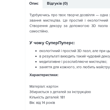
Опис
Відгуків (0)
Турбуючись про твоє творче дозвілля — одна з
звання мистецтва. Це простий і екологічний 
Створення декору за допомогою 3D пазла —
самостійно.
У чому СуперПуперс:
екологічний і простий 3D пазл, але при ц
в результаті виходить такий чудовий деко
медитативне і розслабляюче мистецтво;
заняття для кожного, хто любить майстру
Характеристики:
Матеріал: картон
Збирається з деталей за інструкцією
Кількість деталей: 181
Вік: від 14 років