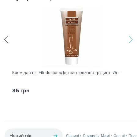
Крем для ніг Fitodoctor «Для загоювання тріщин», 75 г
36 грн
Новий рік
Дівчині
Дружині
Мамі
Сестрі
Подр