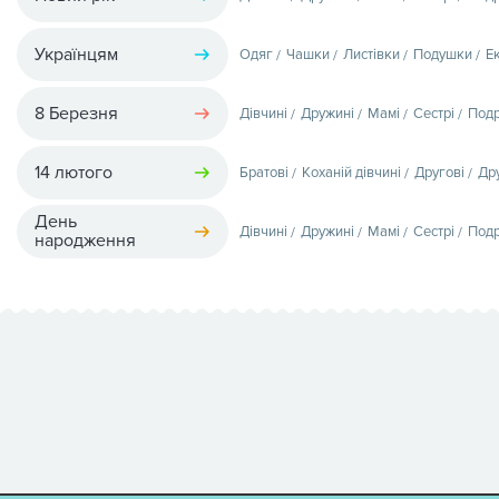
Українцям
Одяг
Чашки
Листівки
Подушки
Е
8 Березня
Дівчині
Дружині
Мамі
Сестрі
Подр
14 лютого
Братові
Коханій дівчині
Другові
Др
День
Дівчині
Дружині
Мамі
Сестрі
Подр
народження