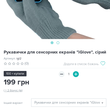
Рукавички для сенсорних екранів "iGlove", сірий
Артикул:
igl2
(0)
Додати в список бажань
100 + купили
199 грн
( + 2 бонус (ів)
Інший варіант