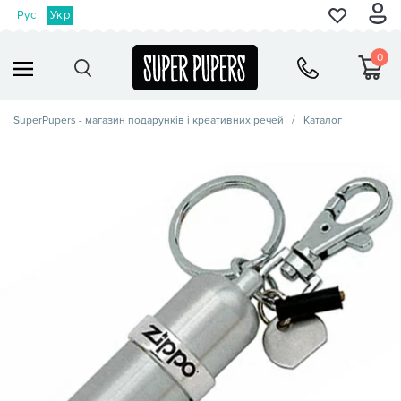
Рус
Укр
0
SuperPupers - магазин подарунків і креативних речей
Каталог