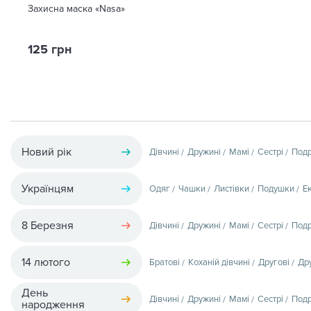
Захисна маска «Nasa»
125 грн
Новий рік
Дівчині
Дружині
Мамі
Сестрі
Подр
Українцям
Одяг
Чашки
Листівки
Подушки
Е
8 Березня
Дівчині
Дружині
Мамі
Сестрі
Подр
14 лютого
Братові
Коханій дівчині
Другові
Др
День
Дівчині
Дружині
Мамі
Сестрі
Подр
народження