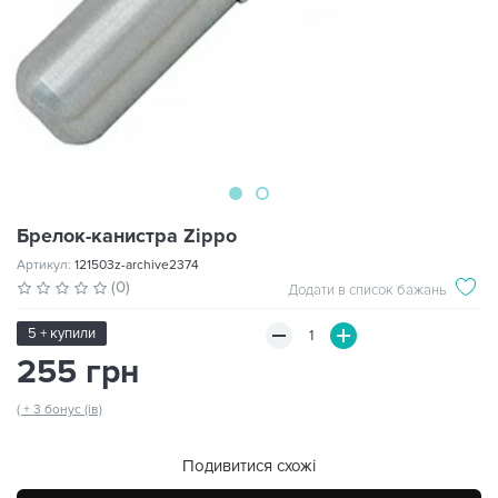
Брелок-канистра Zippo
Артикул:
121503z-archive2374
(0)
Додати в список бажань
5 + купили
255 грн
( + 3 бонус (ів)
Подивитися схожі