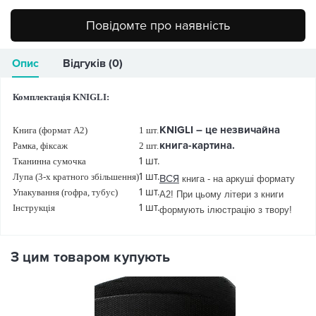
Повідомте про наявність
Опис
Відгуків (0)
Комплектація KNIGLI:
KNIGLI – це незвичайна
Книга (формат А2)
1 шт.
книга-картина.
Рамка, фіксаж
2 шт.
1 шт.
Тканинна сумочка
1 шт.
Лупа (3-х кратного збільшення)
ВСЯ
книга - на аркуші формату
1 шт.
Упакування (гофра, тубус)
А2!
При цьому літери з книги
1 шт.
Інструкція
формують ілюстрацію з твору!
З цим товаром купують