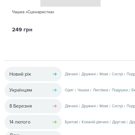
Чашка «Сценаристка»
249 грн
Новий рік
Дівчині
Дружині
Мамі
Сестрі
Подр
Українцям
Одяг
Чашки
Листівки
Подушки
Е
8 Березня
Дівчині
Дружині
Мамі
Сестрі
Подр
14 лютого
Братові
Коханій дівчині
Другові
Др