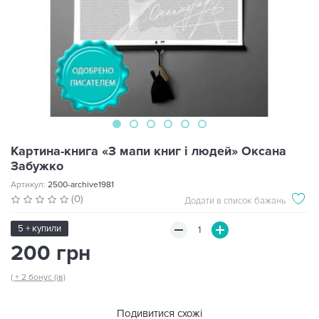
Картина-книга «З мапи книг і людей» Оксана
Забужко
Артикул:
2500-archive1981
(0)
Додати в список бажань
5 + купили
200 грн
( + 2 бонус (ів)
Подивитися схожі