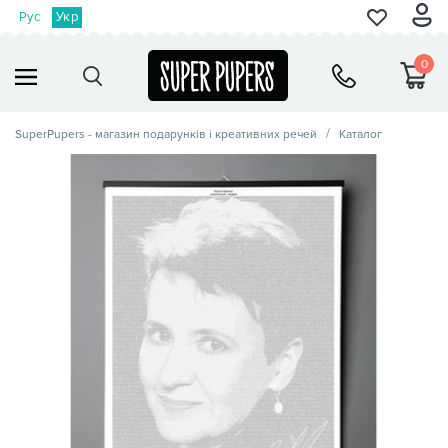
Рус
Укр
0
SuperPupers - магазин подарунків і креативних речей
Каталог