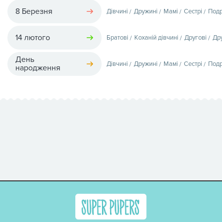
8 Березня
Дівчині
Дружині
Мамі
Сестрі
Подр
14 лютого
Братові
Коханій дівчині
Другові
Др
День
Дівчині
Дружині
Мамі
Сестрі
Подр
народження