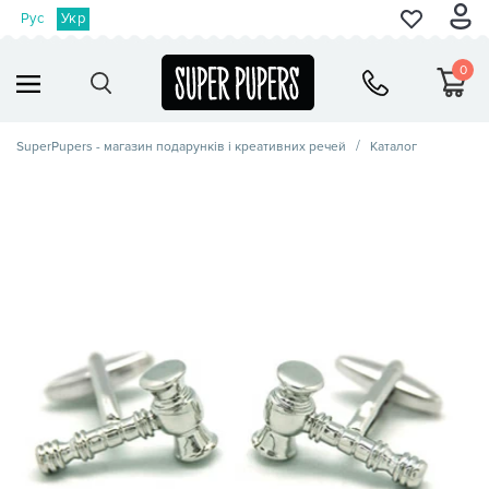
Рус
Укр
0
SuperPupers - магазин подарунків і креативних речей
Каталог