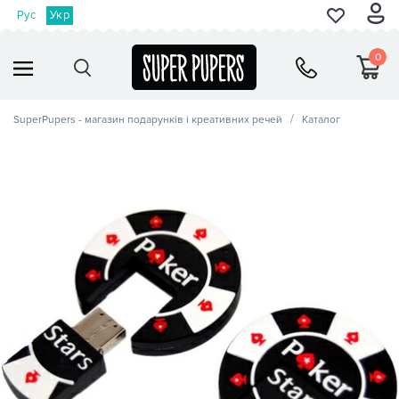
Рус
Укр
0
SuperPupers - магазин подарунків і креативних речей
Каталог