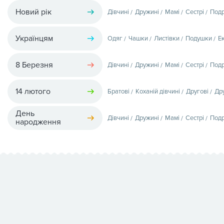
Новий рік
Дівчині
Дружині
Мамі
Сестрі
Подр
Українцям
Одяг
Чашки
Листівки
Подушки
Е
8 Березня
Дівчині
Дружині
Мамі
Сестрі
Подр
14 лютого
Братові
Коханій дівчині
Другові
Др
День
Дівчині
Дружині
Мамі
Сестрі
Подр
народження