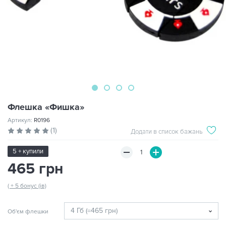
Флешка «Фишка»
Артикул:
R0196
(1)
Додати в список бажань
5 + купили
465 грн
( + 5 бонус (ів)
Об'єм флешки